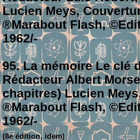
Lucien Meys, Couvertur
®Marabout Flash, ©Editi
1962/-
95. La mémoire Le clé
Rédacteur Albert Morsel
chapitres) Lucien Meys
®Marabout Flash, ©Editi
1962/-
(8e édition, idem)