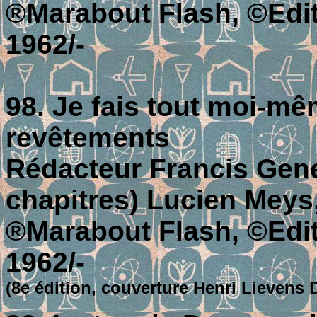
®Marabout Flash, ©Editi
1962/-
98. Je fais tout moi-mê
revêtements
Rédacteur Francis Genet
chapitres) Lucien Meys
®Marabout Flash, ©Editi
1962/-
(8e édition, couverture Henri Lievens