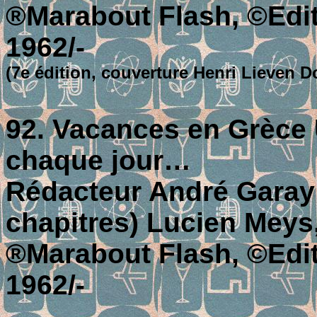
®Marabout Flash, ©Editi
1962/-
(7e édition, couverture Henri Lieven D
92. Vacances en Grèce
chaque jour…
Rédacteur André Garay; 
chapitres) Lucien Meys
®Marabout Flash, ©Editi
1962/-