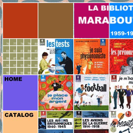
76
77
78
79
80
81
82
83
84
85
86
87
88
89
90
91
92
93
94
95
0
96
0
97
0
98
0
99
100