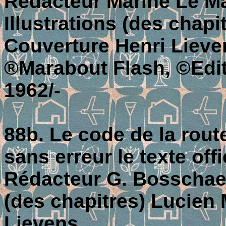
Rédacteur Marine Le Mai
Illustrations (des chap
Couverture Henri Lieve
®Marabout Flash, ©Editi
1962/-
88b. Le code de la rout
sans erreur le texte offi
Rédacteur G. Bosschaer
(des chapitres) Lucien
Lievens