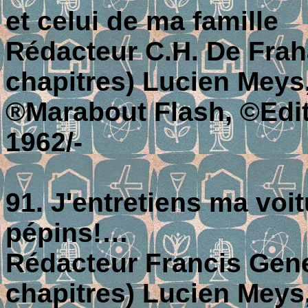
et celui de ma famille
Rédacteur C.H. De Fraha
chapitres) Lucien Meys
®Marabout Flash, ©Editi
1962/-
91. J'entretiens ma voi
pépins!…
Rédacteur Francis Genet
chapitres) Lucien Meys