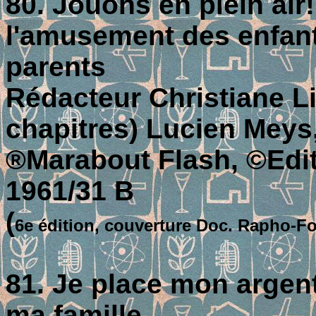
80. Jouons en plein air
l'amusement des enfants
parents
Rédacteur Christiane Lin
chapitres) Lucien Meys
®Marabout Flash, ©Editi
1961/31 B
(
6e édition, couverture Doc. Rapho-Fo
81. Je place mon argent
ma famille…