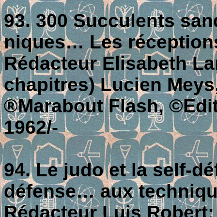
93. 300 Succulents san
niques… Les réception
Rédacteur Elisabeth Lan
chapitres) Lucien Meys
®Marabout Flash, ©Editi
1962/-
94. Le judo et la self-
défense… aux techniq
Rédacteur Luis Robert; 