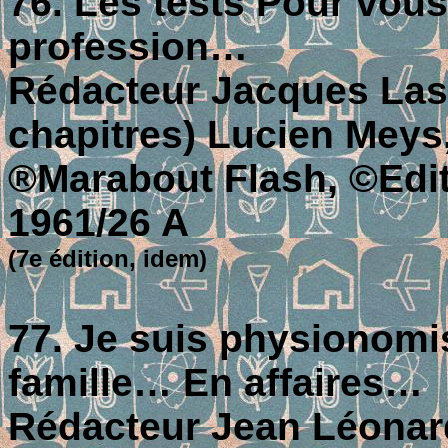
76. Les tests Pour vous
profession…
Rédacteur Jacques Lasin
chapitres) Lucien Meys
®Marabout Flash, ©Editi
1961/26 A
(7e édition, idem)
77. Je suis physionom
famille… En affaires…
Rédacteur Jean Léonard;