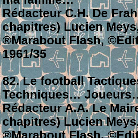
Rédacteur C.H. De Fraha
chapitres) Lucien Meys
®Marabout Flash, ©Editi
1961/35
82. Le football Tactiq
Techniques… Joueurs
Rédacteur A.A. Le Maire
chapitres) Lucien Meys
®Marabout Flash, ©Editi