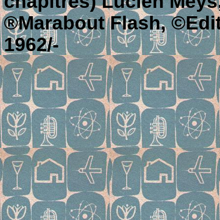
chapitres) Lucien Meys
®Marabout Flash, ©Editi
1962/-