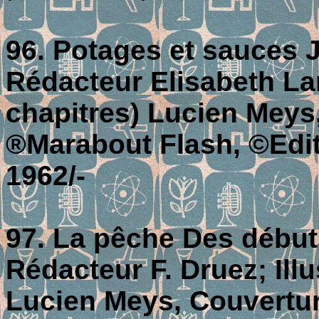
96. Potages et sauces J
Rédacteur Elisabeth Lan
chapitres) Lucien Meys
®Marabout Flash, ©Editi
1962/-
97. La pêche Des début
Rédacteur F. Druez; Illu
Lucien Meys, Couvertur