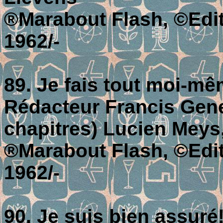
®Marabout Flash, ©Editi
1962/-
89. Je fais tout moi-même
Rédacteur Francis Genet
chapitres) Lucien Meys
®Marabout Flash, ©Editi
1962/-
90. Je suis bien assuré